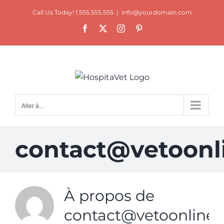
Passer
Call Us Today! 1.555.555.555
|
info@yourdomain.com
au
Facebook
X
Instagram
Pinterest
contenu
Aller à...
contact@vetoonl
À propos de
contact@vetoonline